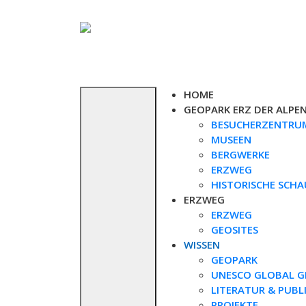
Skip
to
content
HOME
GEOPARK ERZ DER ALPE
BESUCHERZENTRU
MUSEEN
BERGWERKE
ERZWEG
HISTORISCHE SCH
ERZWEG
ERZWEG
GEOSITES
WISSEN
GEOPARK
UNESCO GLOBAL G
LITERATUR & PUBL
PROJEKTE