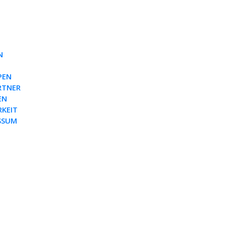
N
PEN
RTNER
EN
RKEIT
SSUM