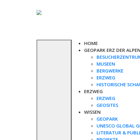
Skip
to
content
HOME
GEOPARK ERZ DER ALPE
BESUCHERZENTRU
MUSEEN
BERGWERKE
ERZWEG
HISTORISCHE SCH
ERZWEG
ERZWEG
GEOSITES
WISSEN
GEOPARK
UNESCO GLOBAL G
LITERATUR & PUBL
PROJEKTE