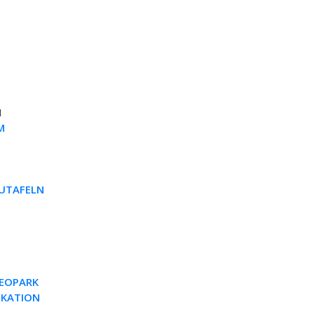
N
M
AUTAFELN
EOPARK
IKATION