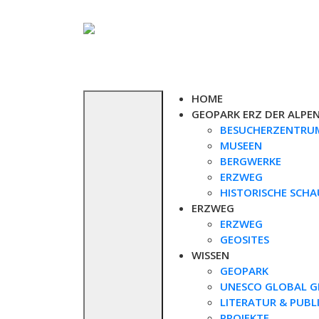
Skip
to
content
HOME
GEOPARK ERZ DER ALPE
BESUCHERZENTRU
MUSEEN
BERGWERKE
ERZWEG
HISTORISCHE SCH
ERZWEG
ERZWEG
GEOSITES
WISSEN
GEOPARK
UNESCO GLOBAL G
LITERATUR & PUBL
PROJEKTE