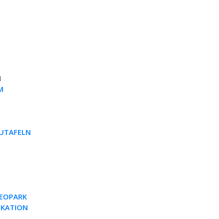
N
M
AUTAFELN
EOPARK
IKATION