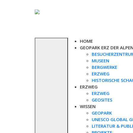
Skip
to
content
HOME
GEOPARK ERZ DER ALPE
BESUCHERZENTRU
MUSEEN
BERGWERKE
ERZWEG
HISTORISCHE SCH
ERZWEG
ERZWEG
GEOSITES
WISSEN
GEOPARK
UNESCO GLOBAL G
LITERATUR & PUBL
PROJEKTE