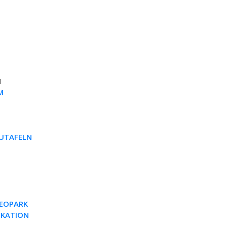
N
M
AUTAFELN
EOPARK
IKATION