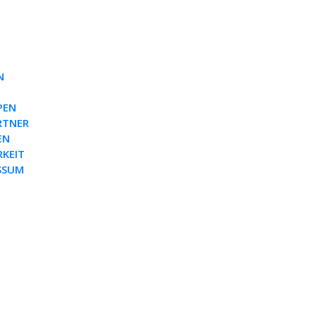
N
PEN
RTNER
EN
RKEIT
SSUM