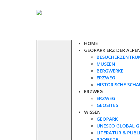
Skip
to
content
HOME
GEOPARK ERZ DER ALPE
BESUCHERZENTRU
MUSEEN
BERGWERKE
ERZWEG
HISTORISCHE SCH
ERZWEG
ERZWEG
GEOSITES
WISSEN
GEOPARK
UNESCO GLOBAL G
LITERATUR & PUBL
PROJEKTE