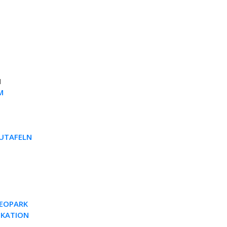
N
M
AUTAFELN
EOPARK
IKATION