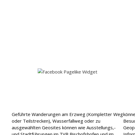
Geführte Wanderungen am Erzweg (Kompletter Weg
könne
oder Teilstrecken), Wasserfallweg oder zu
Besuc
ausgewählten Geosites können wie Ausstellungs,-
Geopa
und Stadtführungen im TVB Bischofshofen und im
Infor