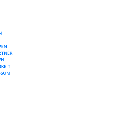
N
PEN
RTNER
EN
RKEIT
SSUM