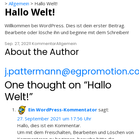
>
Allgemein
>
Hallo Welt!
Hallo Welt!
Willkommen bei WordPress. Dies ist dein erster Beitrag.
Bearbeite oder lösche ihn und beginne mit dem Schreiben!
Zu
Sep. 27, 2021
1 Kommentar
Allgemein
About the Author
Hallo
Welt!
j.pattermann@egpromotion.c
One thought on “
Hallo
Welt!
”
Ein WordPress-Kommentator
sagt:
27. September 2021 um 17:56 Uhr
Hallo, dies ist ein Kommentar.
Um mit dem Freischalten, Bearbeiten und Löschen von
Kommentaren zu beginnen, besuche bitte die